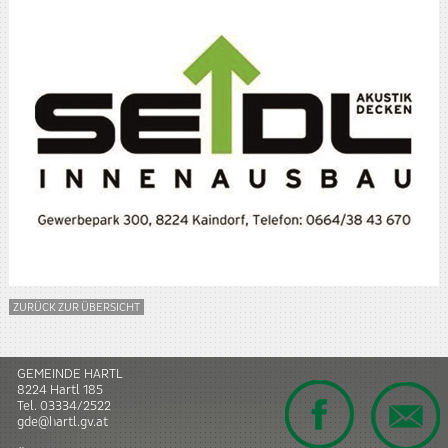
ZURÜCK ZUR ÜBERSICHT
GEMEINDE HARTL
8224
Hartl
185
Tel.
03334/2522
gde@hartl.gv.at