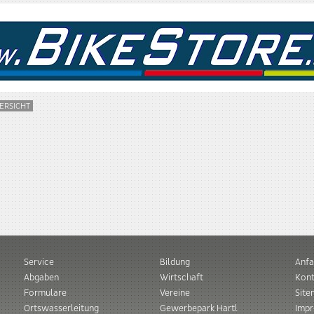
ERSICHT
Service
Bildung
Anfa
Abgaben
Wirtschaft
Kont
Formulare
Vereine
Sit
Ortswasserleitung
Gewerbepark Hartl
Imp