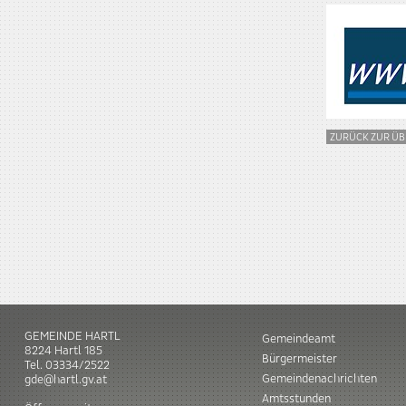
ZURÜCK ZUR ÜB
GEMEINDE HARTL
Gemeindeamt
8224
Hartl
185
Bürgermeister
Tel.
03334/2522
Gemeindenachrichten
gde@hartl.gv.at
Amtsstunden