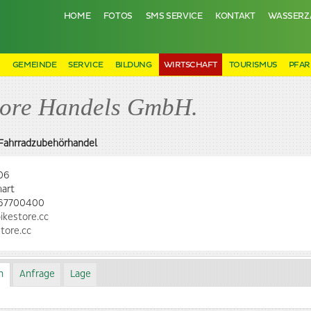
HOME
FOTOS
SMS SERVICE
KONTAKT
WASSERZ
N
GEMEINDE
SERVICE
BILDUNG
WIRTSCHAFT
TOURISMUS
PFAR
tore Handels GmbH.
 Fahrradzubehörhandel
106
hart
67700400
ikestore.cc
tore.cc
n
Anfrage
Lage