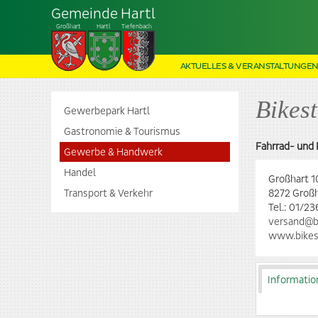
Gemeinde Hartl
Großhart
Hartl
Tiefenbach
AKTUELLES & VERANSTALTUNGE
Bikes
Gewerbepark Hartl
Gastronomie & Tourismus
Fahrrad- und
Gewerbe & Handwerk
Handel
Großhart 
Transport & Verkehr
8272 Groß
Tel.:
01/23
versand@b
www.bikes
Informatio