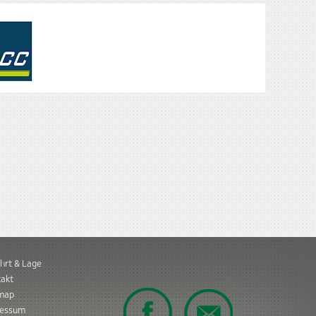
hrt & Lage
akt
emap
ressum