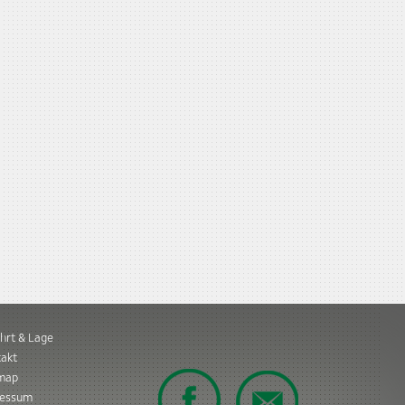
hrt & Lage
akt
emap
ressum