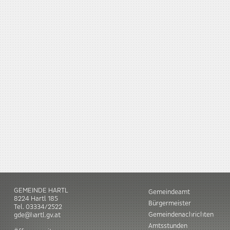
GEMEINDE HARTL
Gemeindeamt
8224
Hartl
185
Bürgermeister
Tel.
03334/2522
Gemeindenachrichten
gde@hartl.gv.at
Amtsstunden