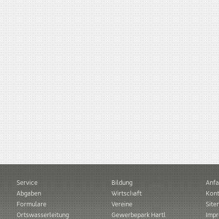
Service
Bildung
Anfa
Abgaben
Wirtschaft
Kont
Formulare
Vereine
Sit
Ortswasserleitung
Gewerbepark Hartl
Imp