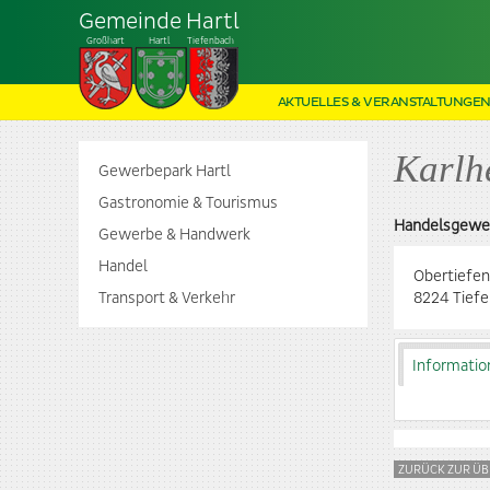
Gemeinde Hartl
Großhart
Hartl
Tiefenbach
AKTUELLES & VERANSTALTUNGE
Karlh
Gewerbepark Hartl
Gastronomie & Tourismus
Handelsgewe
Gewerbe & Handwerk
Handel
Obertiefen
Transport & Verkehr
8224 Tief
Informatio
ZURÜCK ZUR ÜB