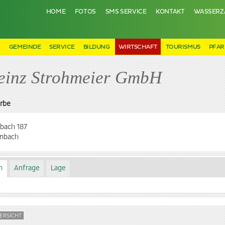
HOME
FOTOS
SMS SERVICE
KONTAKT
WASSERZ
N
GEMEINDE
SERVICE
BILDUNG
WIRTSCHAFT
TOURISMUS
PFAR
einz Strohmeier GmbH
rbe
bach 187
enbach
n
Anfrage
Lage
ERSICHT