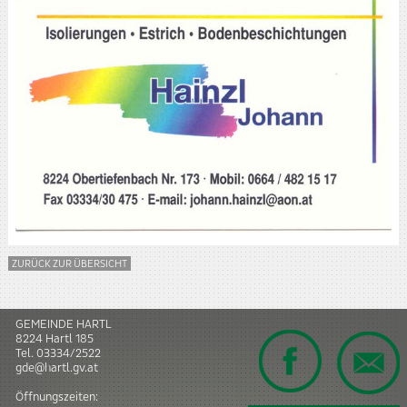
ZURÜCK ZUR ÜBERSICHT
GEMEINDE HARTL
8224
Hartl
185
Tel.
03334/2522
gde@hartl.gv.at
Öffnungszeiten: