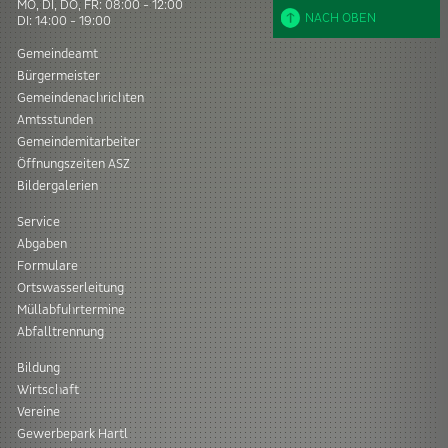
MO, DI, DO, FR: 08:00 - 12:00
NACH OBEN
DI: 14:00 - 19:00
Gemeindeamt
Bürgermeister
Gemeindenachrichten
Amtsstunden
Gemeindemitarbeiter
Öffnungszeiten ASZ
Bildergalerien
Service
Abgaben
Formulare
Ortswasserleitung
Müllabfuhrtermine
Abfalltrennung
Bildung
Wirtschaft
Vereine
Gewerbepark Hartl