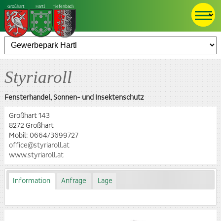
Großhart
Hartl
Tiefenbach
Styriaroll
Fensterhandel, Sonnen- und Insektenschutz
Großhart 143
8272 Großhart
Mobil:
0664/3699727
office@styriaroll.at
www.styriaroll.at
Information
Anfrage
Lage