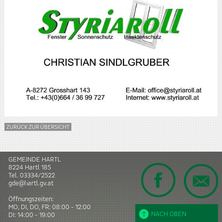
ZURÜCK ZUR ÜBERSICHT
GEMEINDE HARTL
8224
Hartl
185
Tel.
03334/2522
gde@hartl.gv.at
Öffnungszeiten:
MO, DI, DO, FR: 08:00 - 12:00
NACH OBEN
DI: 14:00 - 19:00