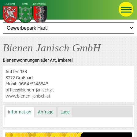
Großhart
Hartl
Tiefenbach
Bienen Janisch GmbH
Bienenwohnungen aller Art, Imkerei
Auffen 138
8272 Großhart
Mobil:
0664/5148843
office@bienen-janisch.at
www.bienen-janisch.at
Information
Anfrage
Lage