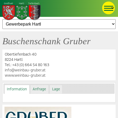
Großhart
Hartl
Tiefenbach
Buschenschank Gruber
Obertiefenbach 40
8224 Hartl
Tel.:
+43 (0) 664 54 80 163
info@weinbau-gruber.at
www.weinbau-gruber.at
Information
Anfrage
Lage