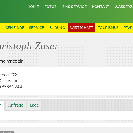
HOME
FOTOS
SMS SERVICE
KONTAKT
WASSERZ
N
GEMEINDE
SERVICE
BILDUNG
WIRTSCHAFT
TOURISMUS
PFAR
hristoph Zuser
emeinmedizin
sdorf 172
altersdorf
) 3333 2244
n
Anfrage
Lage