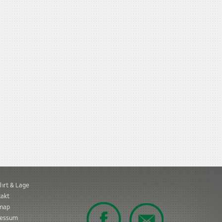
hrt & Lage
akt
emap
ressum