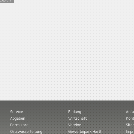
ERSICHT
Service
Bildung
Anfa
Abgaben
Wirtschaft
Kont
Formulare
Vereine
Sit
Ortswasserleitung
Gewerbepark Hartl
Imp