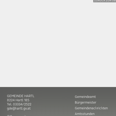
ZURÜCK ZUR ÜB
GEMEINDE HARTL
Gemeindeamt
8224
Hartl
185
Bürgermeister
Tel.
03334/2522
Gemeindenachrichten
gde@hartl.gv.at
Amtsstunden