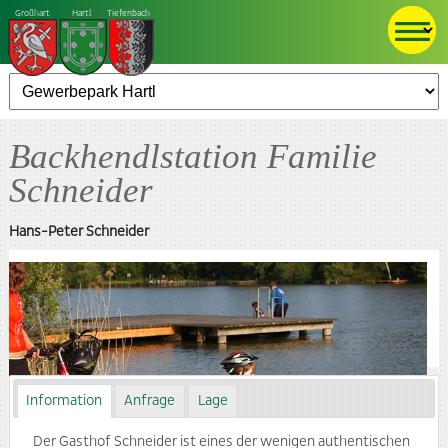
Großhart
Hartl
Tiefenbach
Backhendlstation Familie
Schneider
Hans-Peter Schneider
Auffen 20
8271 Hartl
Tel.:
+43 (0) 3333 23 97
info@backhendlstation.com
www.backhendlstation.com
Information
Anfrage
Lage
Der Gasthof Schneider ist eines der wenigen authentischen