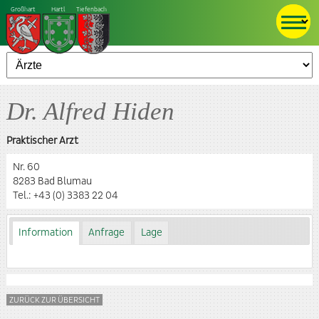
Großhart
Hartl
Tiefenbach
Dr. Alfred Hiden
Praktischer Arzt
Nr. 60
8283 Bad Blumau
Tel.:
+43 (0) 3383 22 04
Information
Anfrage
Lage
ZURÜCK ZUR ÜBERSICHT