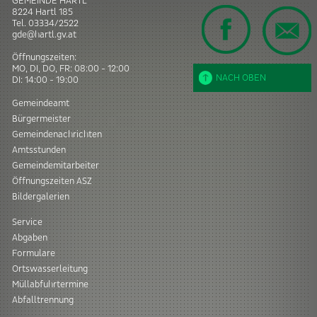
GEMEINDE HARTL
8224
Hartl
185
Tel.
03334/2522
gde@hartl.gv.at
Öffnungszeiten:
MO, DI, DO, FR: 08:00 - 12:00
NACH OBEN
DI: 14:00 - 19:00
Gemeindeamt
Bürgermeister
Gemeindenachrichten
Amtsstunden
Gemeindemitarbeiter
Öffnungszeiten ASZ
Bildergalerien
Service
Abgaben
Formulare
Ortswasserleitung
Müllabfuhrtermine
Abfalltrennung