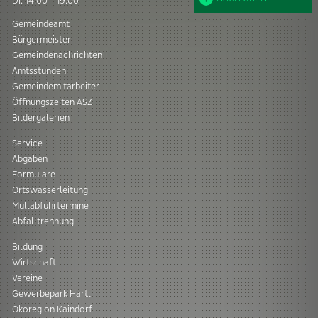
DI: 14:00 - 19:00
Gemeindeamt
Bürgermeister
Gemeindenachrichten
Amtsstunden
Gemeindemitarbeiter
Öffnungszeiten ASZ
Bildergalerien
Service
Abgaben
Formulare
Ortswasserleitung
Müllabfuhrtermine
Abfalltrennung
Bildung
Wirtschaft
Vereine
Gewerbepark Hartl
Ökoregion Kaindorf