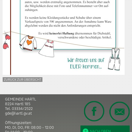
ZURÜCK ZUR ÜBERSICHT
GEMEINDE HARTL
8224
Hartl
185
Tel.
03334/2522
gde@hartl.gv.at
Öffnungszeiten:
MO, DI, DO, FR: 08:00 - 12:00
NACH OBEN