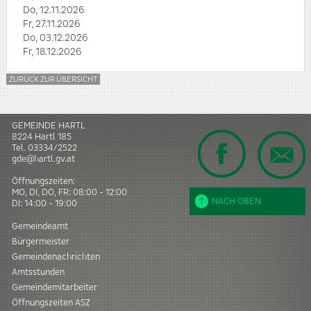
Do, 12.11.2026
Fr, 27.11.2026
Do, 03.12.2026
Fr, 18.12.2026
ZURÜCK ZUR ÜBERSICHT
GEMEINDE HARTL
8224
Hartl
185
Tel.
03334/2522
gde@hartl.gv.at
Öffnungszeiten:
MO, DI, DO, FR: 08:00 - 12:00
NACH OBEN
DI: 14:00 - 19:00
Gemeindeamt
Bürgermeister
Gemeindenachrichten
Amtsstunden
Gemeindemitarbeiter
Öffnungszeiten ASZ