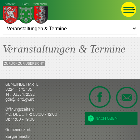
Großhart
Hartl
Tiefenbach
Veranstaltungen & Termine
ZURÜCK ZUR ÜBERSICHT
GEMEINDE HARTL
8224
Hartl
185
Tel.
03334/2522
gde@hartl.gv.at
Öffnungszeiten:
MO, DI, DO, FR: 08:00 - 12:00
NACH OBEN
DI: 14:00 - 19:00
Gemeindeamt
Bürgermeister