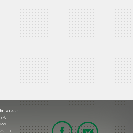
hrt & Lage
akt
emap
ressum