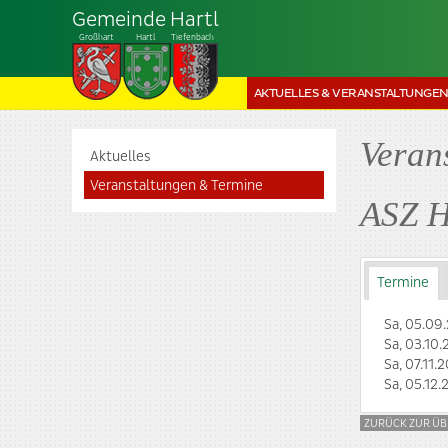
Gemeinde Hartl
Großhart
Hartl
Tiefenbach
AKTUELLES & VERANSTALTUNGE
Veran
Aktuelles
Veranstaltungen & Termine
ASZ H
Termine
Sa, 05.09
Sa, 03.10
Sa, 07.11.
Sa, 05.12
ZURÜCK ZUR ÜB