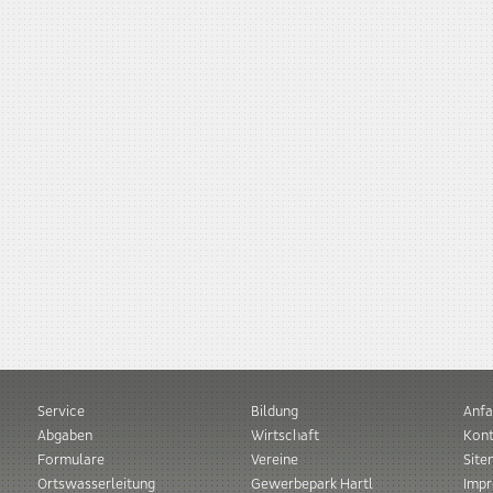
Service
Bildung
Anfa
Abgaben
Wirtschaft
Kont
Formulare
Vereine
Sit
Ortswasserleitung
Gewerbepark Hartl
Imp