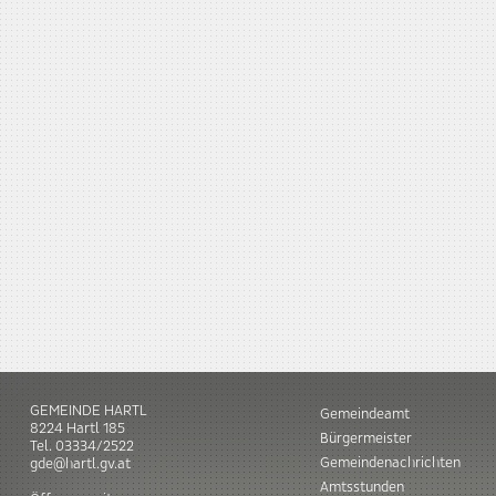
GEMEINDE HARTL
Gemeindeamt
8224
Hartl
185
Bürgermeister
Tel.
03334/2522
Gemeindenachrichten
gde@hartl.gv.at
Amtsstunden