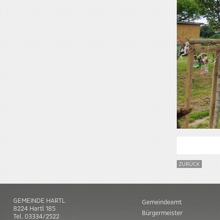
ZURÜCK
GEMEINDE HARTL
Gemeindeamt
8224
Hartl
185
Bürgermeister
Tel.
03334/2522