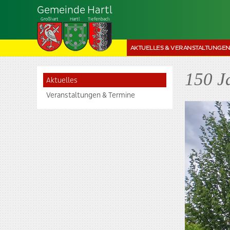
Gemeinde Hartl
Großhart
Hartl
Tiefenbach
AKTUELLES & VERANSTALTUNGE
150 J
Aktuelles
Veranstaltungen & Termine