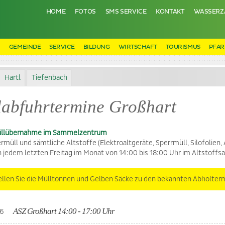
HOME
FOTOS
SMS SERVICE
KONTAKT
WASSERZ
N
GEMEINDE
SERVICE
BILDUNG
WIRTSCHAFT
TOURISMUS
PFAR
Hartl
Tiefenbach
abfuhrtermine Großhart
llübernahme im Sammelzentrum
müll und sämtliche Altstoffe (Elektroaltgeräte, Sperrmüll, Silofolien, Al
 jedem letzten Freitag im Monat von 14:00 bis 18:00 Uhr im Altsto
tellen Sie die Mülltonnen und Gelben Säcke zu den bekannten Abholter
ASZ Großhart 14:00 - 17:00 Uhr
26