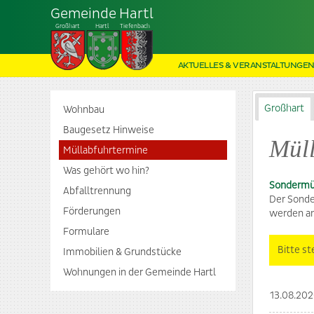
Gemeinde Hartl
Großhart
Hartl
Tiefenbach
AKTUELLES & VERANSTALTUNGE
Großhart
Wohnbau
Baugesetz Hinweise
Müll
Müllabfuhrtermine
Was gehört wo hin?
Sondermü
Abfalltrennung
Der Sonder
Förderungen
werden an
Formulare
Bitte s
Immobilien & Grundstücke
Wohnungen in der Gemeinde Hartl
13.08.20